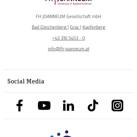
FH JOANNEUM Gesellschaft mbH
Bad Gleichenberg
|
Graz
|
Kapfenberg
+43 316 5453 - 0
info@fh-joanneum.at
Social Media
link to facebook
link to tiktok
link to
link to linkedin
link to youtube