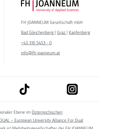
FH JOANNEUM Logo
FH JOANNEUM Gesellschaft mbH
Bad Gleichenberg
|
Graz
|
Kapfenberg
+43 316 5453 - 0
info@fh-joanneum.at
link to tiktok
link to instagram
kedin
tionaler Ebene im
Österreichischen
UAL – European University Alliance For Dual
ark
ist Mehrheitsgesellschafter der FH JOANNEUM.