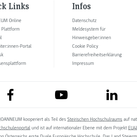
ck Links
Infos
UM Online
Datenschutz
 Plattform
Meldesystem für
l
Hinweisgeber:innen
iter:innen-Portal
Cookie Policy
sk
Barrierefreiheitserklärung
sensplattform
Impressum
link to facebook
link to lin
link to youtube
JOANNEUM kooperiert als Teil des
Steirischen Hochschulraums
auf na
chschulenportal
und ist auf internationaler Ebene mit dem Projekt
EU4D
on
Österreichs erste Duale Europäische Hochschule. Das
Land Steierm