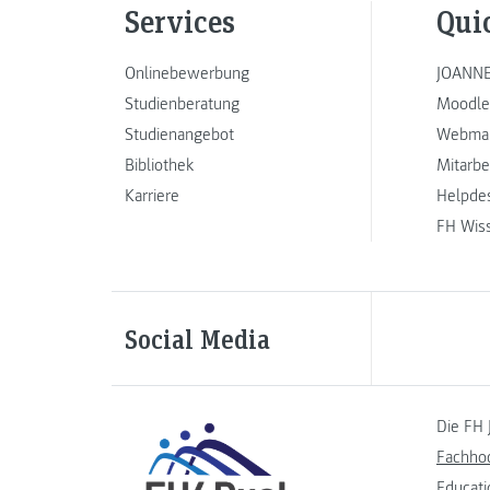
Services
Qui
Onlinebewerbung
JOANNE
Studienberatung
Moodle
Studienangebot
Webmai
Bibliothek
Mitarbe
Karriere
Helpde
FH Wis
Social Media
Die FH 
Fachho
Educati