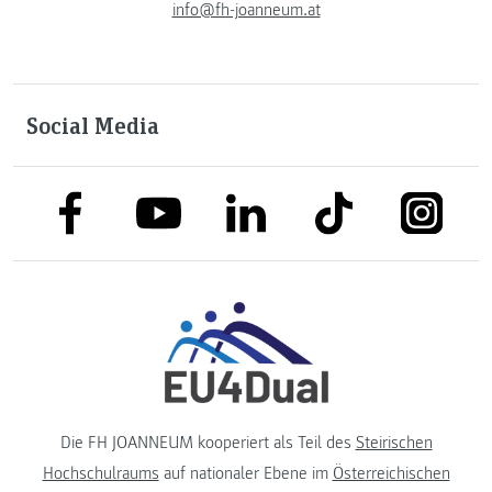
info@fh-joanneum.at
Social Media
link to facebook
link to tiktok
link to
link to linkedin
link to youtube
Die FH JOANNEUM kooperiert als Teil des
Steirischen
Hochschulraums
auf nationaler Ebene im
Österreichischen