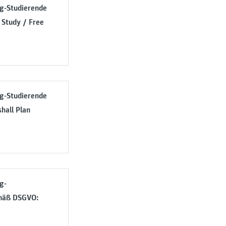
g-Studierende
 Study / Free
g-Studierende
all Plan
g-
mäß DSGVO: