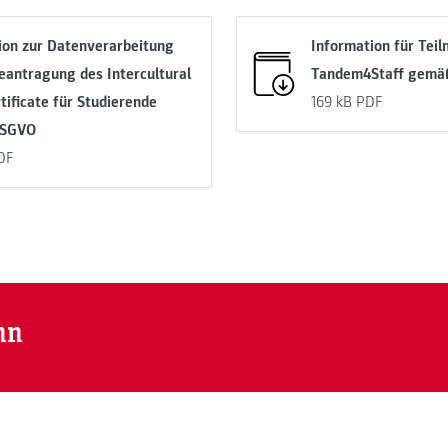
ion zur Datenverarbeitung
Information für Tei
Beantragung des Intercultural
Tandem4Staff gem
rtificate für Studierende
169 kB
PDF
DSGVO
DF
nn