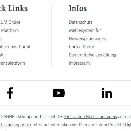
ck Links
Infos
UM Online
Datenschutz
 Plattform
Meldesystem für
l
Hinweisgeber:innen
iter:innen-Portal
Cookie Policy
sk
Barrierefreiheitserklärung
sensplattform
Impressum
link to facebook
link to lin
link to youtube
JOANNEUM kooperiert als Teil des
Steirischen Hochschulraums
auf na
chschulenportal
und ist auf internationaler Ebene mit dem Projekt
EU4D