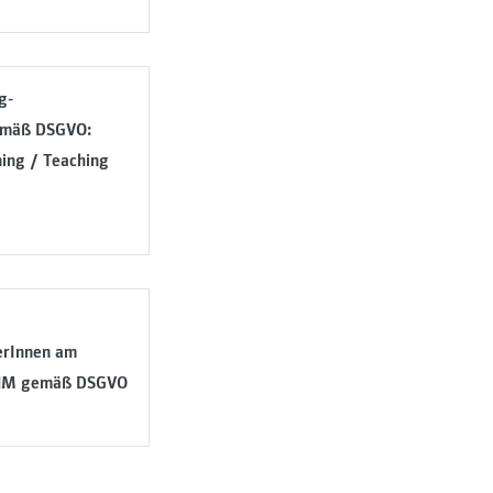
g-
emäß DSGVO:
ning / Teaching
erInnen am
UM gemäß DSGVO