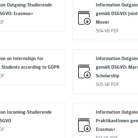
ion Outgoing-Studierende
Information Outgoin
SGVO: Erasmus+
gemäß DSGVO: Joint
DF
Mover
504 kB
PDF
on on Internships for
Information Outgoin
 Students according to GDPR
gemäß DSGVO: Marsh
DF
Scholarship
505 kB
PDF
ion Incoming-Studierende
Information Outgoin
DSGVO
PraktikantInnen ge
DF
Erasmus+