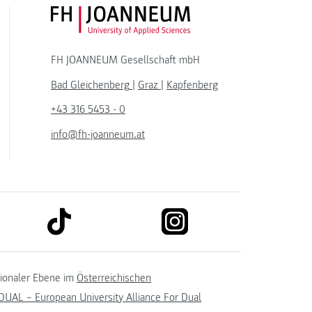
FH JOANNEUM Logo
FH JOANNEUM Gesellschaft mbH
Bad Gleichenberg
|
Graz
|
Kapfenberg
+43 316 5453 - 0
info@fh-joanneum.at
link to tiktok
link to instagram
kedin
tionaler Ebene im
Österreichischen
UAL – European University Alliance For Dual