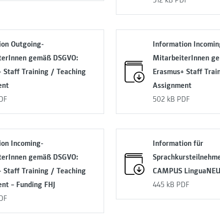
512 kB
PDF
ion Outgoing-
Information Incomin
terInnen gemäß DSGVO:
MitarbeiterInnen g
 Staff Training / Teaching
Erasmus+ Staff Trai
ent
Assignment
DF
502 kB
PDF
ion Incoming-
Information für
terInnen gemäß DSGVO:
Sprachkursteilnehm
 Staff Training / Teaching
CAMPUS LinguaNE
nt – Funding FHJ
445 kB
PDF
DF