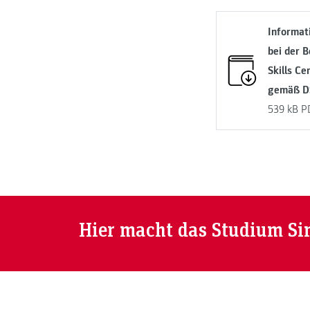
Informat
bei der 
Skills Ce
gemäß 
539 kB
P
Hier macht das Studium Si