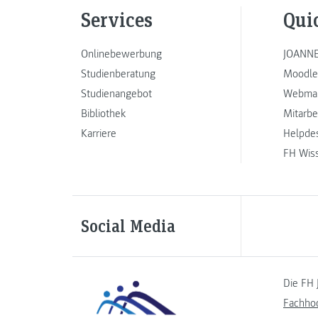
Services
Qui
Onlinebewerbung
JOANNE
Studienberatung
Moodle
Studienangebot
Webmai
Bibliothek
Mitarbe
Karriere
Helpde
FH Wis
Social Media
Die FH 
Fachho