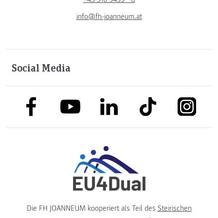
info@fh-joanneum.at
Social Media
link to facebook
link to tiktok
link to
link to linkedin
link to youtube
Die FH JOANNEUM kooperiert als Teil des
Steirischen