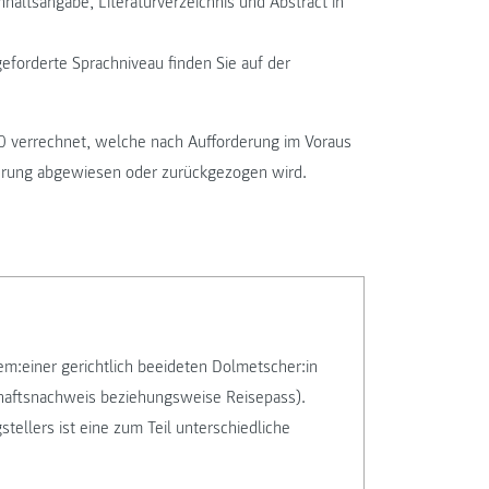
nhaltsangabe, Literaturverzeichnis und Abstract in
eforderte Sprachniveau finden Sie auf der
00 verrechnet, welche nach Aufforderung im Voraus
izierung abgewiesen oder zurückgezogen wird.
m:einer gerichtlich beeideten Dolmetscher:in
haftsnachweis beziehungsweise Reisepass).
tellers ist eine zum Teil unterschiedliche