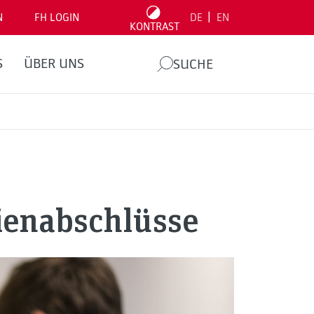
|
N
FH LOGIN
DE
EN
KONTRAST
S
ÜBER UNS
SUCHE
dienabschlüsse