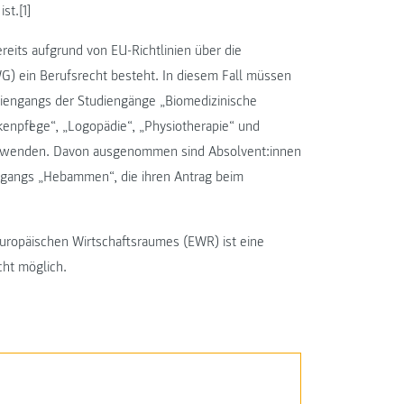
st.[1]
ereits aufgrund von EU-Richtlinien über die
 ein Berufsrecht besteht. In diesem Fall müssen
diengangs der Studiengänge „Biomedizinische
nkenpflege“, „Logopädie“, „Physiotherapie“ und
um wenden. Davon ausgenommen sind Absolvent:innen
ngangs „Hebammen“, die ihren Antrag beim
uropäischen Wirtschaftsraumes (EWR) ist eine
cht möglich.