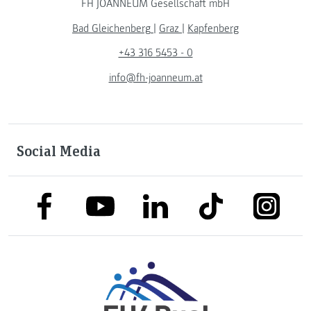
FH JOANNEUM Gesellschaft mbH
Bad Gleichenberg
|
Graz
|
Kapfenberg
+43 316 5453 - 0
info@fh-joanneum.at
Social Media
link to facebook
link to tiktok
link to
link to linkedin
link to youtube