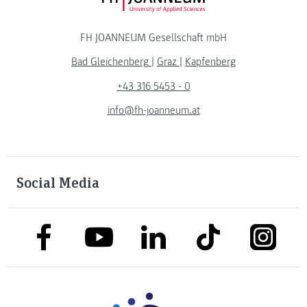
FH JOANNEUM Logo
FH JOANNEUM Gesellschaft mbH
Bad Gleichenberg
|
Graz
|
Kapfenberg
+43 316 5453 - 0
info@fh-joanneum.at
Social Media
link to facebook
link to tiktok
link to
link to linkedin
link to youtube