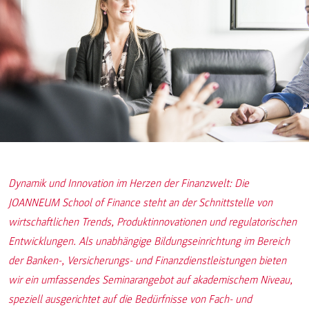
Dynamik und Innovation im Herzen der Finanzwelt: Die
JOANNEUM School of Finance steht an der Schnittstelle von
wirtschaftlichen Trends, Produktinnovationen und regulatorischen
Entwicklungen. Als unabhängige Bildungseinrichtung im Bereich
der Banken-, Versicherungs- und Finanzdienstleistungen bieten
wir ein umfassendes Seminarangebot auf akademischem Niveau,
speziell ausgerichtet auf die Bedürfnisse von Fach- und