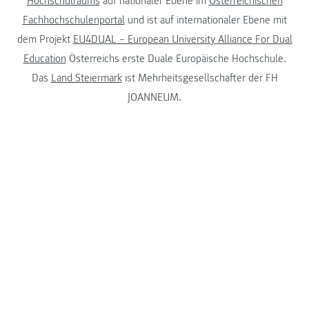
Hochschulraums
auf nationaler Ebene im
Österreichischen
Fachhochschulenportal
und ist auf internationaler Ebene mit
dem Projekt
EU4DUAL – European University Alliance For Dual
Education
Österreichs erste Duale Europäische Hochschule.
Das
Land Steiermark
ist Mehrheitsgesellschafter der FH
JOANNEUM.