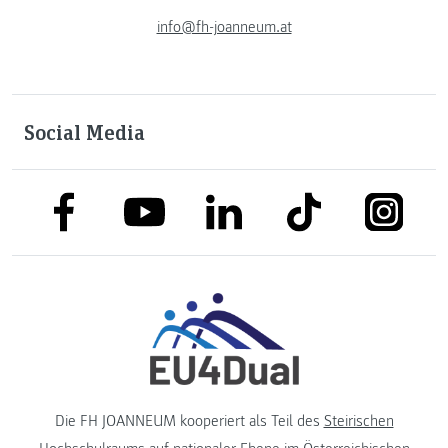
info@fh-joanneum.at
Social Media
link to facebook
link to tiktok
link to
link to linkedin
link to youtube
Die FH JOANNEUM kooperiert als Teil des
Steirischen