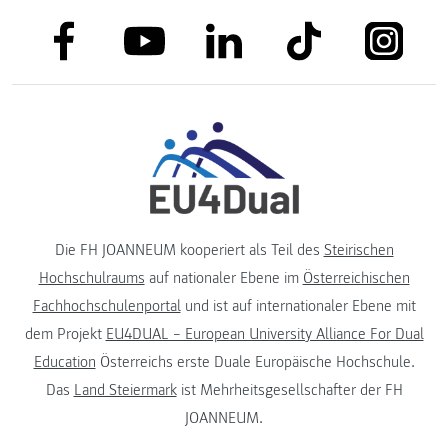
link to facebook
link to tiktok
link to
link to linkedin
link to youtube
Die FH JOANNEUM kooperiert als Teil des
Steirischen
Hochschulraums
auf nationaler Ebene im
Österreichischen
Fachhochschulenportal
und ist auf internationaler Ebene mit
dem Projekt
EU4DUAL – European University Alliance For Dual
Education
Österreichs erste Duale Europäische Hochschule.
Das
Land Steiermark
ist Mehrheitsgesellschafter der FH
JOANNEUM.