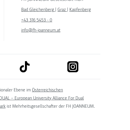
Bad Gleichenberg
|
Graz
|
Kapfenberg
+43 316 5453 - 0
info@fh-joanneum.at
link to tiktok
link to instagram
kedin
tionaler Ebene im
Österreichischen
UAL – European University Alliance For Dual
ark
ist Mehrheitsgesellschafter der FH JOANNEUM.