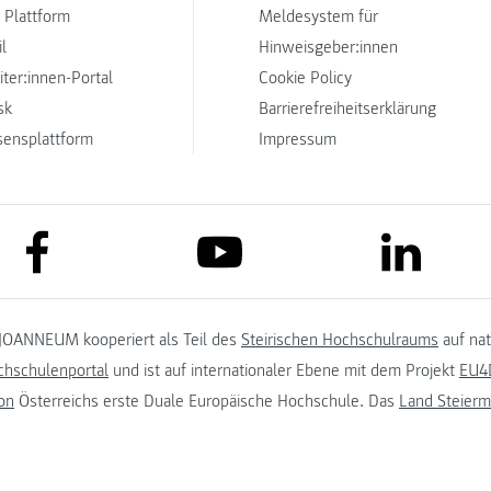
 Plattform
Meldesystem für
l
Hinweisgeber:innen
iter:innen-Portal
Cookie Policy
sk
Barrierefreiheitserklärung
sensplattform
Impressum
link to facebook
link to lin
link to youtube
JOANNEUM kooperiert als Teil des
Steirischen Hochschulraums
auf na
chschulenportal
und ist auf internationaler Ebene mit dem Projekt
EU4D
on
Österreichs erste Duale Europäische Hochschule. Das
Land Steierm