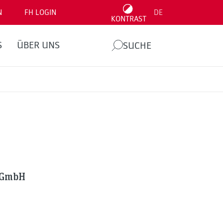
N
FH LOGIN
DE
KONTRAST
S
ÜBER UNS
SUCHE
n GmbH