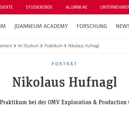
SIERTE
STUDIERENDE
ALUMNI:AE
UNTERNEHME
UM
JOANNEUM ACADEMY
FORSCHUNG
NEW
gement
Im Studium
Praktikum
Nikolaus Hufnagl
PORTRÄT
Nikolaus Hufnagl
Praktikum bei der OMV Exploration & Productio