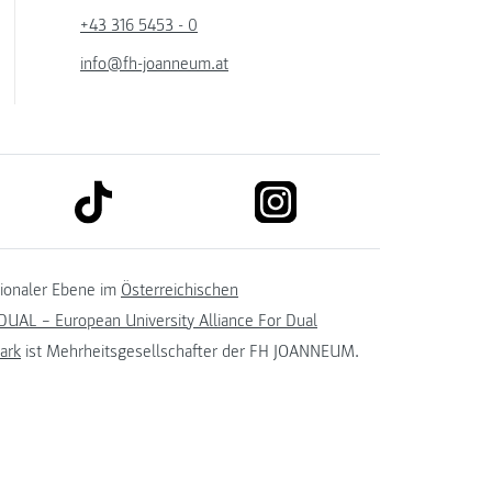
+43 316 5453 - 0
info@fh-joanneum.at
link to tiktok
link to instagram
kedin
tionaler Ebene im
Österreichischen
UAL – European University Alliance For Dual
ark
ist Mehrheitsgesellschafter der FH JOANNEUM.