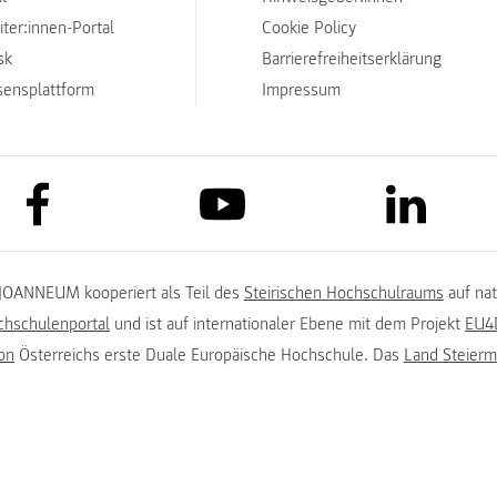
iter:innen-Portal
Cookie Policy
sk
Barrierefreiheitserklärung
sensplattform
Impressum
link to facebook
link to lin
link to youtube
JOANNEUM kooperiert als Teil des
Steirischen Hochschulraums
auf na
chschulenportal
und ist auf internationaler Ebene mit dem Projekt
EU4D
on
Österreichs erste Duale Europäische Hochschule. Das
Land Steierm