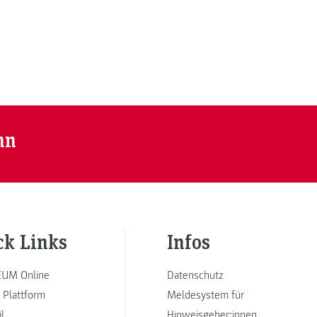
nn
ck Links
Infos
UM Online
Datenschutz
 Plattform
Meldesystem für
l
Hinweisgeber:innen