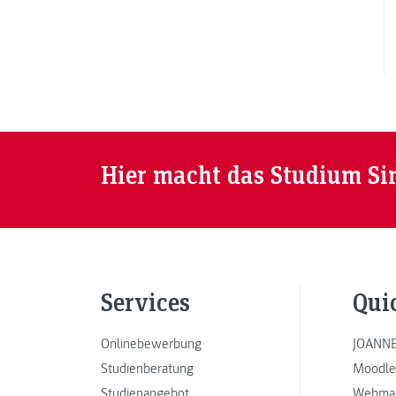
Hier macht das Studium Si
Services
Qui
Onlinebewerbung
JOANNE
Studienberatung
Moodle
Studienangebot
Webmai