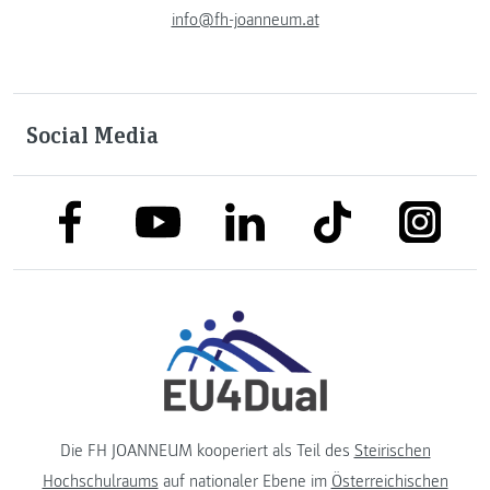
info@fh-joanneum.at
Social Media
link to facebook
link to tiktok
link to
link to linkedin
link to youtube
Die FH JOANNEUM kooperiert als Teil des
Steirischen
Hochschulraums
auf nationaler Ebene im
Österreichischen