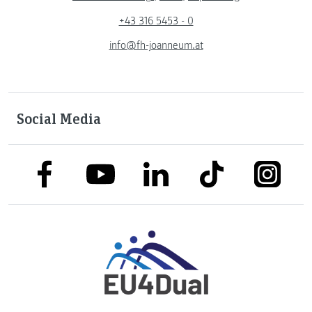
+43 316 5453 - 0
info@fh-joanneum.at
Social Media
link to facebook
link to tiktok
link to
link to linkedin
link to youtube