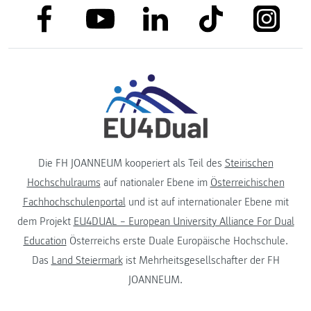
link to facebook
link to tiktok
link to
link to linkedin
link to youtube
Die FH JOANNEUM kooperiert als Teil des
Steirischen
Hochschulraums
auf nationaler Ebene im
Österreichischen
Fachhochschulenportal
und ist auf internationaler Ebene mit
dem Projekt
EU4DUAL – European University Alliance For Dual
Education
Österreichs erste Duale Europäische Hochschule.
Das
Land Steiermark
ist Mehrheitsgesellschafter der FH
JOANNEUM.