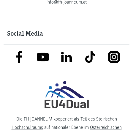
info@fh-joanneum.at
Social Media
link to facebook
link to tiktok
link to
link to linkedin
link to youtube
Die FH JOANNEUM kooperiert als Teil des
Steirischen
Hochschulraums
auf nationaler Ebene im
Österreichischen