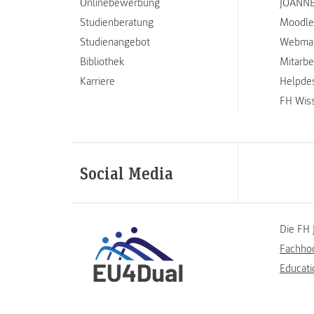
Onlinebewerbung
JOANNE
Studienberatung
Moodle
Studienangebot
Webmai
Bibliothek
Mitarbe
Karriere
Helpde
FH Wis
Social Media
Die FH 
Fachho
Educati