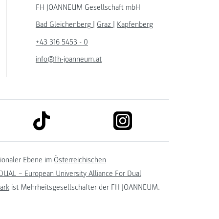
FH JOANNEUM Gesellschaft mbH
Bad Gleichenberg
|
Graz
|
Kapfenberg
+43 316 5453 - 0
info@fh-joanneum.at
link to tiktok
link to instagram
kedin
tionaler Ebene im
Österreichischen
UAL – European University Alliance For Dual
ark
ist Mehrheitsgesellschafter der FH JOANNEUM.