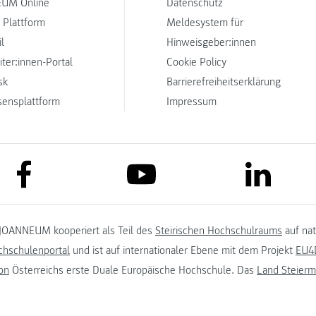
UM Online
Datenschutz
 Plattform
Meldesystem für
l
Hinweisgeber:innen
iter:innen-Portal
Cookie Policy
sk
Barrierefreiheitserklärung
sensplattform
Impressum
link to facebook
link to lin
link to youtube
JOANNEUM kooperiert als Teil des
Steirischen Hochschulraums
auf na
chschulenportal
und ist auf internationaler Ebene mit dem Projekt
EU4D
on
Österreichs erste Duale Europäische Hochschule. Das
Land Steierm