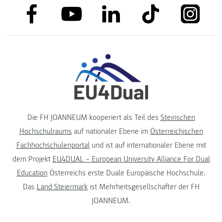
link to facebook
link to tiktok
link to
link to linkedin
link to youtube
Die FH JOANNEUM kooperiert als Teil des
Steirischen
Hochschulraums
auf nationaler Ebene im
Österreichischen
Fachhochschulenportal
und ist auf internationaler Ebene mit
dem Projekt
EU4DUAL – European University Alliance For Dual
Education
Österreichs erste Duale Europäische Hochschule.
Das
Land Steiermark
ist Mehrheitsgesellschafter der FH
JOANNEUM.