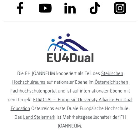
link to facebook
link to tiktok
link to
link to linkedin
link to youtube
Die FH JOANNEUM kooperiert als Teil des
Steirischen
Hochschulraums
auf nationaler Ebene im
Österreichischen
Fachhochschulenportal
und ist auf internationaler Ebene mit
dem Projekt
EU4DUAL – European University Alliance For Dual
Education
Österreichs erste Duale Europäische Hochschule.
Das
Land Steiermark
ist Mehrheitsgesellschafter der FH
JOANNEUM.