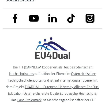
link to facebook
link to tiktok
link to
link to linkedin
link to youtube
Die FH JOANNEUM kooperiert als Teil des
Steirischen
Hochschulraums
auf nationaler Ebene im
Österreichischen
Fachhochschulenportal
und ist auf internationaler Ebene mit
dem Projekt
EU4DUAL – European University Alliance For Dual
Education
Österreichs erste Duale Europäische Hochschule.
Das
Land Steiermark
ist Mehrheitsgesellschafter der FH