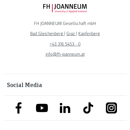
FH JOANNEUM Logo
FH JOANNEUM Gesellschaft mbH
Bad Gleichenberg
|
Graz
|
Kapfenberg
+43 316 5453 - 0
info@fh-joanneum.at
Social Media
link to facebook
link to tiktok
link to
link to linkedin
link to youtube