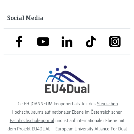
Social Media
link to facebook
link to tiktok
link to
link to linkedin
link to youtube
Die FH JOANNEUM kooperiert als Teil des
Steirischen
Hochschulraums
auf nationaler Ebene im
Österreichischen
Fachhochschulenportal
und ist auf internationaler Ebene mit
dem Projekt
EU4DUAL – European University Alliance For Dual