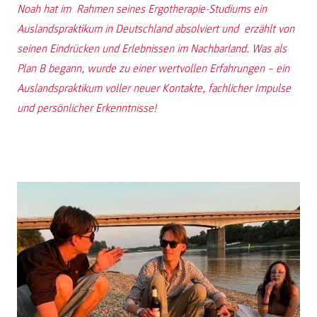
Noah hat im Rahmen seines Ergotherapie-Studiums ein
Auslandspraktikum in Deutschland absolviert und erzählt von
seinen Eindrücken und Erlebnissen im Nachbarland. Was als
Plan B begann, wurde zu einer wertvollen Erfahrungen – ein
Auslandspraktikum voller neuer Kontakte, fachlicher Impulse
und persönlicher Erkenntnisse!