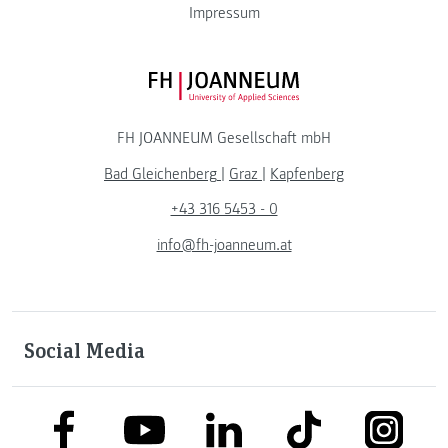
Impressum
FH JOANNEUM Logo
FH JOANNEUM Gesellschaft mbH
Bad Gleichenberg
|
Graz
|
Kapfenberg
+43 316 5453 - 0
info@fh-joanneum.at
Social Media
link to facebook
link to tiktok
link to
link to linkedin
link to youtube