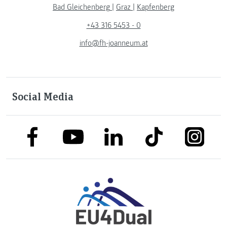
Bad Gleichenberg
|
Graz
|
Kapfenberg
+43 316 5453 - 0
info@fh-joanneum.at
Social Media
link to facebook
link to tiktok
link to
link to linkedin
link to youtube