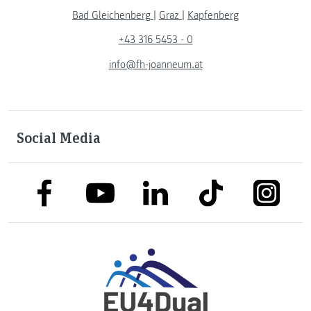
Bad Gleichenberg
|
Graz
|
Kapfenberg
+43 316 5453 - 0
info@fh-joanneum.at
Social Media
link to facebook
link to tiktok
link to
link to linkedin
link to youtube