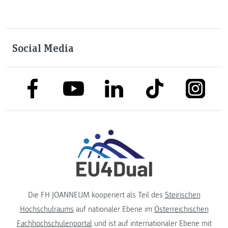
Social Media
link to facebook
link to tiktok
link to
link to linkedin
link to youtube
Die FH JOANNEUM kooperiert als Teil des
Steirischen
Hochschulraums
auf nationaler Ebene im
Österreichischen
Fachhochschulenportal
und ist auf internationaler Ebene mit