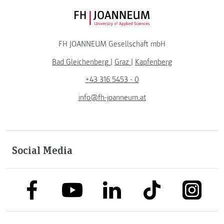
FH JOANNEUM Logo
FH JOANNEUM Gesellschaft mbH
Bad Gleichenberg
|
Graz
|
Kapfenberg
+43 316 5453 - 0
info@fh-joanneum.at
Social Media
link to facebook
link to tiktok
link to
link to linkedin
link to youtube