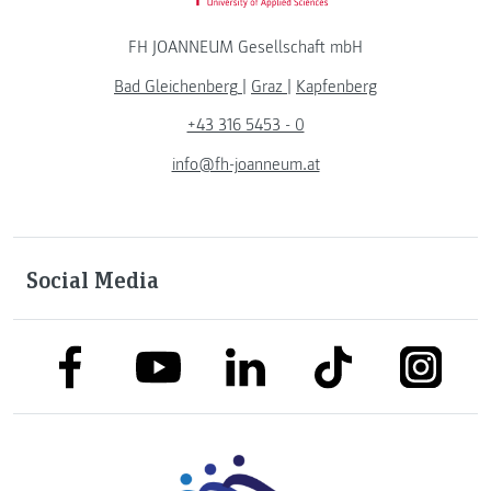
FH JOANNEUM Gesellschaft mbH
Bad Gleichenberg
|
Graz
|
Kapfenberg
+43 316 5453 - 0
info@fh-joanneum.at
Social Media
link to facebook
link to tiktok
link to
link to linkedin
link to youtube