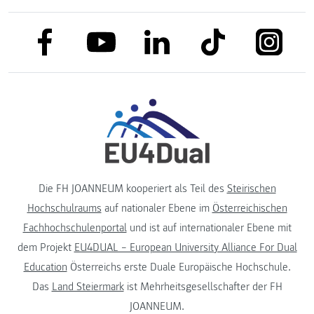
link to facebook
link to tiktok
link to
link to linkedin
link to youtube
Die FH JOANNEUM kooperiert als Teil des
Steirischen
Hochschulraums
auf nationaler Ebene im
Österreichischen
Fachhochschulenportal
und ist auf internationaler Ebene mit
dem Projekt
EU4DUAL – European University Alliance For Dual
Education
Österreichs erste Duale Europäische Hochschule.
Das
Land Steiermark
ist Mehrheitsgesellschafter der FH
JOANNEUM.