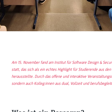
Am 15. November fand am Institut für Software Design & Sec
statt, das sich als ein echtes Highlight für Studierende aus d
herausstellte. Durch das offene und interaktive Veranstaltung
sondern auch Kolleg:innen aus dual, Vollzeit und berufsbeglei