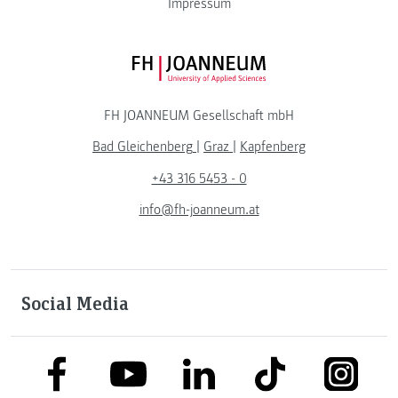
Impressum
FH JOANNEUM Logo
FH JOANNEUM Gesellschaft mbH
Bad Gleichenberg
|
Graz
|
Kapfenberg
+43 316 5453 - 0
info@fh-joanneum.at
Social Media
link to facebook
link to tiktok
link to
link to linkedin
link to youtube