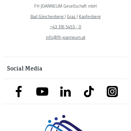
FH JOANNEUM Gesellschaft mbH
Bad Gleichenberg
|
Graz
|
Kapfenberg
+43 316 5453 - 0
info@fh-joanneum.at
Social Media
link to facebook
link to tiktok
link to
link to linkedin
link to youtube