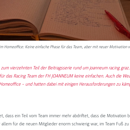
im Homeoffice: Keine einfache Phase für das Team, aber mit neuer Motivation w
zum vierzehnten Teil der Beitragsserie rund um joanneum racing graz.
ür das Racing Team der FH JOANNEUM keine einfachen. Auch die Weas
 Homeoffice – und hatten dabei mit einigen Herausforderungen zu käm
t, dass ein Teil vom Team immer mehr abdriftet, dass die Motivation be
 allem für die neuen Mitglieder enorm schwierig war, im Team Fuß zu f