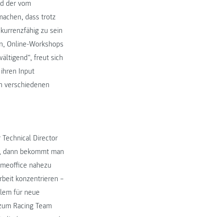
d der vom
achen, dass trotz
urrenzfähig zu sein
en, Online-Workshops
ältigend“, freut sich
ihren Input
en verschiedenen
 Technical Director
en, dann bekommt man
Homeoffice nahezu
beit konzentrieren –
llem für neue
 zum Racing Team