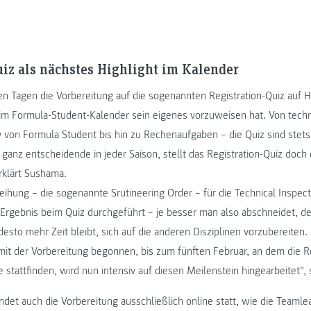
uiz als nächstes Highlight im Kalender
sen Tagen die Vorbereitung auf die sogenannten Registration-Quiz auf 
m Formula-Student-Kalender sein eigenes vorzuweisen hat. Von techn
von Formula Student bis hin zu Rechenaufgaben – die Quiz sind stets s
 ganz entscheidende in jeder Saison, stellt das Registration-Quiz doch di
rklärt Sushama.
ihung – die sogenannte Srutineering Order – für die Technical Inspect
gebnis beim Quiz durchgeführt – je besser man also abschneidet, de
 desto mehr Zeit bleibt, sich auf die anderen Disziplinen vorzubereiten
it der Vorbereitung begonnen, bis zum fünften Februar, an dem die Re
 stattfinden, wird nun intensiv auf diesen Meilenstein hingearbeitet“,
indet auch die Vorbereitung ausschließlich online statt, wie die Teamlea