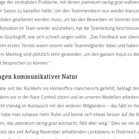
ige der zentralsten Probleme, mit denen
joanneum racing graz
währen
n Saison zu kämpfen hatte. Um den Teammembern nun wieder klarzum
Boliden gearbeitet werden muss, um bei den Bewerben im Sommer konk
 Motivation im Team wieder anzuheben, hat die Teamleitung beschloss
in Glücksgriff, wie sich schnell zeigen sollte. „Das Feedback war überw
beim ersten Termin waren enorm viele Teammitglieder dabei und haben 
em Meeting sind plötzlich zehn geworden, um den ganzen Input zu d
 besprechen zu können.“
ngen kommunikativer Natur
abe seit der Rückkehr ins Homeoffice mancherorts gefehlt, beklagt der
Wenn wir in der Race-Control sitzen und an unseren Modellen arbeit
eht ständig im Austausch mit den anderen Mitgliedern – das fällt im 
 habe man zuhause mehr Ruhe und könne sich etwas besser auf die Ar
um, das
joanneum racing graz
ausmacht, fällt aber weg.“ Dies sei vor a
trotz des seit Anfang November anhaltenden Lockdowns in Österreich