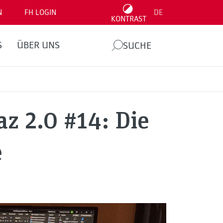
N
FH LOGIN
DE
KONTRAST
S
ÜBER UNS
SUCHE
z 2.0 #14: Die
e