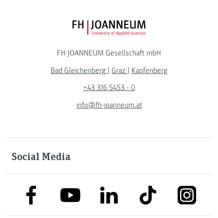
FH JOANNEUM Logo
FH JOANNEUM Gesellschaft mbH
Bad Gleichenberg
|
Graz
|
Kapfenberg
+43 316 5453 - 0
info@fh-joanneum.at
Social Media
link to facebook
link to tiktok
link to
link to linkedin
link to youtube