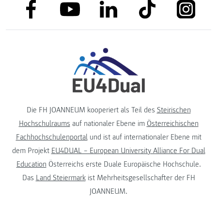
link to facebook
link to tiktok
link to
link to linkedin
link to youtube
Die FH JOANNEUM kooperiert als Teil des
Steirischen
Hochschulraums
auf nationaler Ebene im
Österreichischen
Fachhochschulenportal
und ist auf internationaler Ebene mit
dem Projekt
EU4DUAL – European University Alliance For Dual
Education
Österreichs erste Duale Europäische Hochschule.
Das
Land Steiermark
ist Mehrheitsgesellschafter der FH
JOANNEUM.