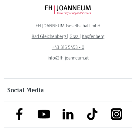
FH JOANNEUM Logo
FH JOANNEUM Gesellschaft mbH
Bad Gleichenberg
|
Graz
|
Kapfenberg
+43 316 5453 - 0
info@fh-joanneum.at
Social Media
link to facebook
link to tiktok
link to
link to linkedin
link to youtube