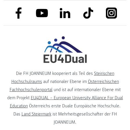
link to facebook
link to tiktok
link to
link to linkedin
link to youtube
Die FH JOANNEUM kooperiert als Teil des
Steirischen
Hochschulraums
auf nationaler Ebene im
Österreichischen
Fachhochschulenportal
und ist auf internationaler Ebene mit
dem Projekt
EU4DUAL – European University Alliance For Dual
Education
Österreichs erste Duale Europäische Hochschule.
Das
Land Steiermark
ist Mehrheitsgesellschafter der FH
JOANNEUM.