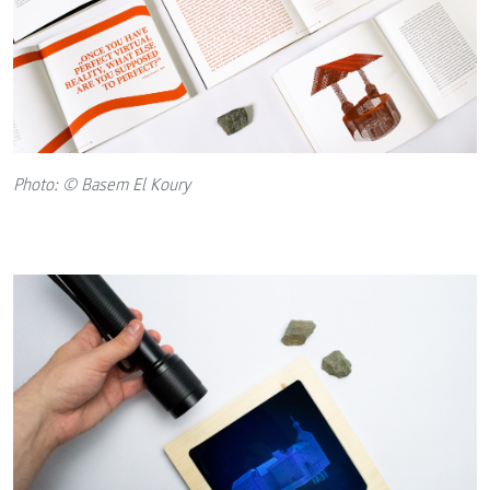
Photo: © Basem El Koury