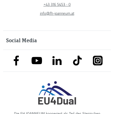
+43 316 5453 - 0
info@fh-joanneum.at
Social Media
link to facebook
link to tiktok
link to
link to linkedin
link to youtube
Die FH JOANNEUM kooperiert als Teil des
Steirischen