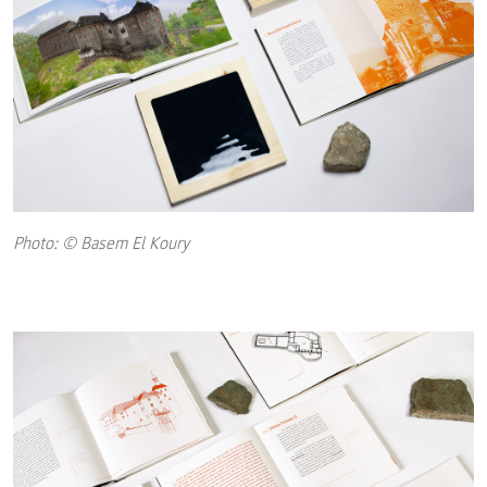
Photo: © Basem El Koury