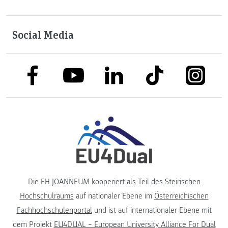
Social Media
link to facebook
link to tiktok
link to
link to linkedin
link to youtube
Die FH JOANNEUM kooperiert als Teil des
Steirischen
Hochschulraums
auf nationaler Ebene im
Österreichischen
Fachhochschulenportal
und ist auf internationaler Ebene mit
dem Projekt
EU4DUAL – European University Alliance For Dual