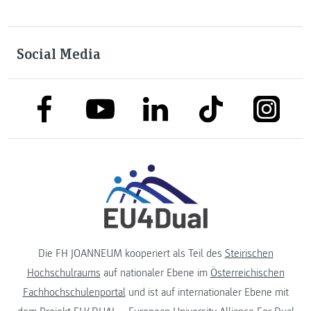
Social Media
link to facebook
link to tiktok
link to
link to linkedin
link to youtube
Die FH JOANNEUM kooperiert als Teil des
Steirischen
Hochschulraums
auf nationaler Ebene im
Österreichischen
Fachhochschulenportal
und ist auf internationaler Ebene mit