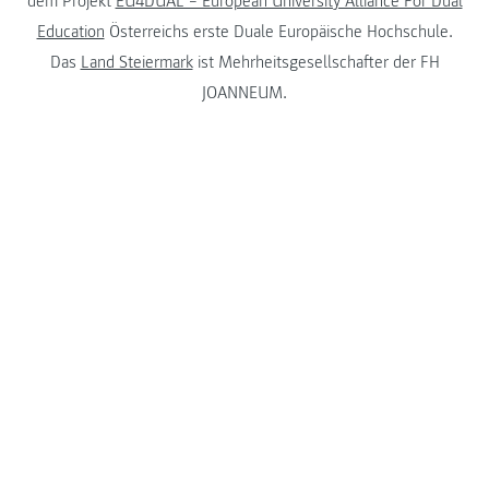
dem Projekt
EU4DUAL – European University Alliance For Dual
Education
Österreichs erste Duale Europäische Hochschule.
Das
Land Steiermark
ist Mehrheitsgesellschafter der FH
JOANNEUM.