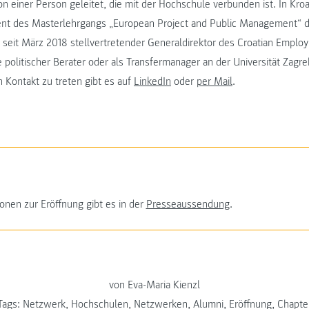
on einer Person geleitet, die mit der Hochschule verbunden ist. In Kr
nt des Masterlehrgangs „European Project and Public Management“ di
seit März 2018 stellvertretender Generaldirektor des Croatian Emplo
 politischer Berater oder als Transfermanager an der Universität Zagre
n Kontakt zu treten gibt es auf
LinkedIn
oder
per Mail
.
onen zur Eröffnung gibt es in der
Presseaussendung
.
von Eva-Maria Kienzl
Tags:
Netzwerk
,
Hochschulen
,
Netzwerken
,
Alumni
,
Eröffnung
,
Chapte