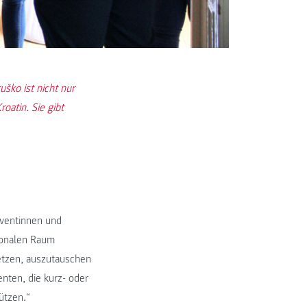
ško ist nicht nur
atin. Sie gibt
lventinnen und
ionalen Raum
netzen, auszutauschen
nten, die kurz- oder
ützen.“