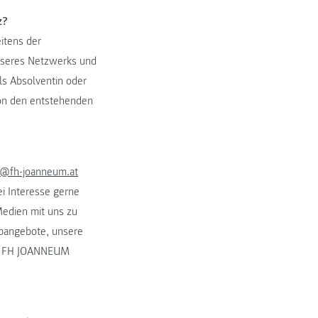
z?
itens der
nseres Netzwerks und
ls Absolventin oder
von den entstehenden
e@fh-joanneum.at
ei Interesse gerne
Medien mit uns zu
obangebote, unsere
er FH JOANNEUM