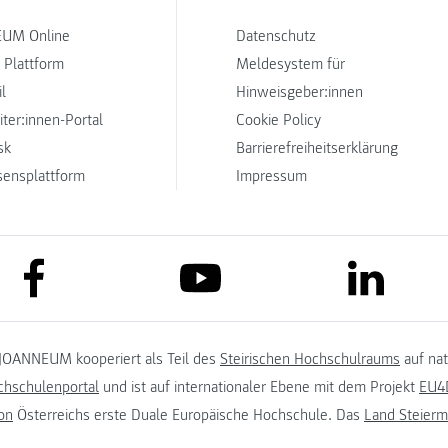
UM Online
Datenschutz
 Plattform
Meldesystem für
l
Hinweisgeber:innen
iter:innen-Portal
Cookie Policy
sk
Barrierefreiheitserklärung
sensplattform
Impressum
link to facebook
link to lin
link to youtube
JOANNEUM kooperiert als Teil des
Steirischen Hochschulraums
auf na
chschulenportal
und ist auf internationaler Ebene mit dem Projekt
EU4D
on
Österreichs erste Duale Europäische Hochschule. Das
Land Steierm