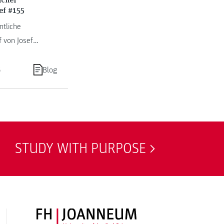
ef #155
tliche
f von Josef
hnig.
6
Blog
STUDY WITH PURPOSE
FH JOANNEUM Logo