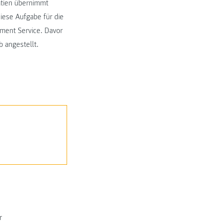
oatien übernimmt
ese Aufgabe für die
yment Service. Davor
b angestellt.
r