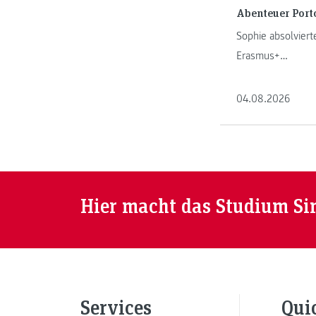
Abenteuer Port
Sophie absolvierte
Erasmus+
Auslandspraktiku
und erzählt von i
04.08.2026
Abenteuer in Port
Hier macht das Studium Si
Services
Qui