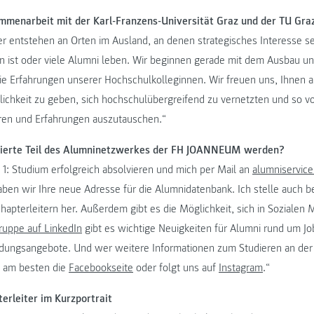
mmenarbeit mit der Karl-Franzens-Universität Graz und der TU Gra
r entstehen an Orten im Ausland, an denen strategisches Interesse se
 ist oder viele Alumni leben. Wir beginnen gerade mit dem Ausbau u
die Erfahrungen unserer Hochschulkolleginnen. Wir freuen uns, Ihnen a
ichkeit zu geben, sich hochschulübergreifend zu vernetzten und so 
eren und Erfahrungen auszutauschen.“
sierte Teil des Alumninetzwerkes der FH JOANNEUM werden?
 1: Studium erfolgreich absolvieren und mich per Mail an
alumniservic
aben wir Ihre neue Adresse für die Alumnidatenbank. Ich stelle auch b
hapterleitern her. Außerdem gibt es die Möglichkeit, sich in Sozialen 
ruppe auf LinkedIn
gibt es wichtige Neuigkeiten für Alumni rund um J
ldungsangebote. Und wer weitere Informationen zum Studieren an d
d am besten die
Facebookseite
oder folgt uns auf
Instagram
.“
erleiter im Kurzportrait