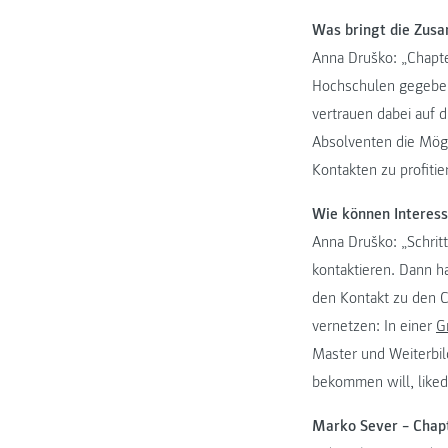
Was bringt die Zusa
Anna Druško: „Chapte
Hochschulen gegeben
vertrauen dabei auf 
Absolventen die Mögl
Kontakten zu profiti
Wie können Interes
Anna Druško: „Schritt
kontaktieren. Dann h
den Kontakt zu den C
vernetzen: In einer
G
Master und Weiterbi
bekommen will, like
Marko Sever – Chapt