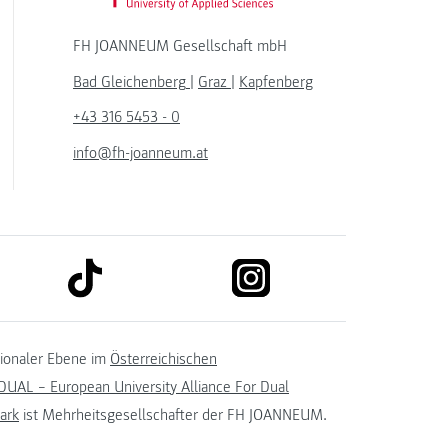
FH JOANNEUM Gesellschaft mbH
Bad Gleichenberg
|
Graz
|
Kapfenberg
+43 316 5453 - 0
info@fh-joanneum.at
link to tiktok
link to instagram
kedin
tionaler Ebene im
Österreichischen
UAL – European University Alliance For Dual
ark
ist Mehrheitsgesellschafter der FH JOANNEUM.