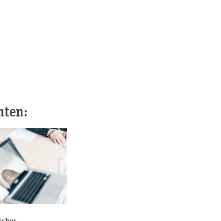
nten:
icher