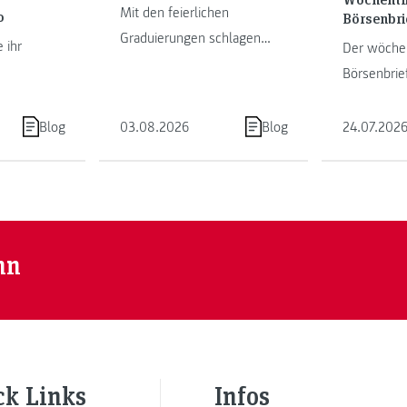
Mit den feierlichen
o
Börsenbri
Graduierungen schlagen
 ihr
Der wöchen
unsere Studierenden ein
Börsenbrie
neues Kapitel als
m im Porto
Obergantsc
Absolvent:innen auf. Die FH
hrem
Blog
03.08.2026
Blog
24.07.202
JOANNEUM ...
ugal.
nn
ck Links
Infos