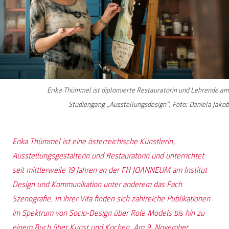
Erika Thümmel ist diplomierte Restauratorin und Lehrende am
Studiengang „Ausstellungsdesign“. Foto: Daniela Jakob
Erika Thümmel ist eine österreichische Künstlerin,
Ausstellungsgestalterin und Restauratorin und unterrichtet
seit mittlerweile 19 Jahren an der FH JOANNEUM am Institut
Design und Kommunikation unter anderem das Fach
Szenografie. In ihrer Vita finden sich zahlreiche Publikationen
im Spektrum von Socio-Design über Role Models bis hin zu
einem Buch über Kunst und Kochen. Am 9. November