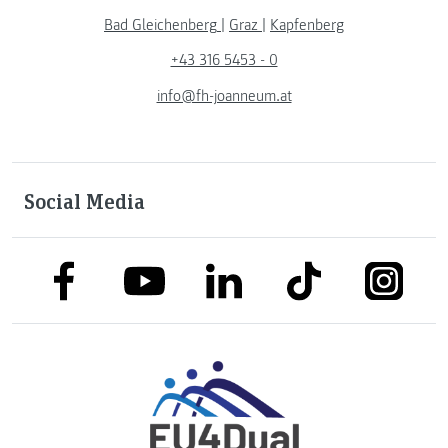
Bad Gleichenberg
|
Graz
|
Kapfenberg
+43 316 5453 - 0
info@fh-joanneum.at
Social Media
link to facebook
link to tiktok
link to
link to linkedin
link to youtube