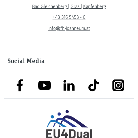
Bad Gleichenberg
|
Graz
|
Kapfenberg
+43 316 5453 - 0
info@fh-joanneum.at
Social Media
link to facebook
link to tiktok
link to
link to linkedin
link to youtube