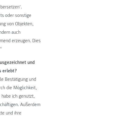
übersetzen‘.
ts oder sonstige
ng von Objekten,
ndern auch
mmend erzeugen. Dies
“
ausgezeichnet und
s erlebt?
lle Bestätigung und
ch die Möglichkeit,
s habe ich genutzt,
schäftigen. Außerdem
kte und ihre