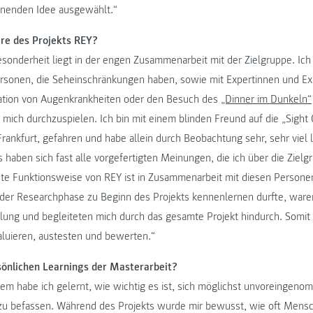
nnenden Idee ausgewählt.“
re des Projekts REY?
Besonderheit liegt in der engen Zusammenarbeit mit der Zielgruppe. Ich
ersonen, die Seheinschränkungen haben, sowie mit Expertinnen und 
lation von Augenkrankheiten oder den Besuch des
„Dinner im Dunkeln“
r mich durchzuspielen. Ich bin mit einem blinden Freund auf die „Sight 
 Frankfurt, gefahren und habe allein durch Beobachtung sehr, sehr viel
haben sich fast alle vorgefertigten Meinungen, die ich über die Zielg
ete Funktionsweise von REY ist in Zusammenarbeit mit diesen Persone
 der Researchphase zu Beginn des Projekts kennenlernen durfte, waren
lung und begleiteten mich durch das gesamte Projekt hindurch. Somit
luieren, austesten und bewerten.“
önlichen Learnings der Masterarbeit?
llem habe ich gelernt, wie wichtig es ist, sich möglichst unvoreingen
 zu befassen. Während des Projekts wurde mir bewusst, wie oft Mens