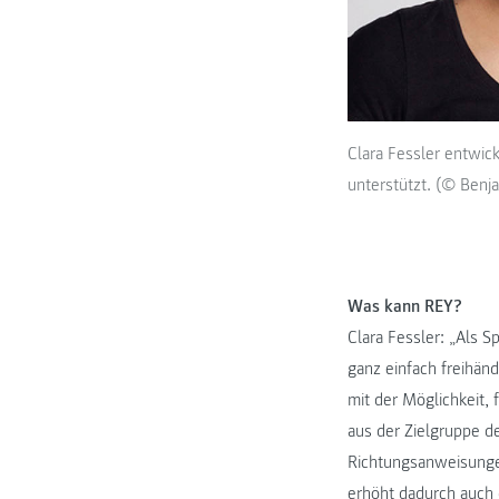
Clara Fessler entwic
unterstützt. (© Benj
Was kann REY?
Clara Fessler: „Als 
ganz einfach freihän
mit der Möglichkeit,
aus der Zielgruppe d
Richtungsanweisungen
erhöht dadurch auch 