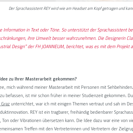
Der Sprachassistent REY wird wie am Headset am Kopf getragen und kan
e Information in Text oder Töne. So unterstützt der Sprachassistent be
schränkungen, ihre Umwelt besser wahrzunehmen. Die Designerin Clar
ustrial Design“ der FH JOANNEUM, berichtet, was es mit dem Projekt au
e Idee zu Ihrer Masterarbeit gekommen?
Idee, mich während meiner Masterarbeit mit Personen mit Sehbehinder
u befassen, ist mir schon früher in meiner Studienzeit gekommen. Du
t Graz
unterrichtet, war ich mit einigen Themen vertraut und sah im De
oduktinnovation. REY ist ein tragbarer, freihändig bedienbarer Sprachassi
, Ton oder Vibrationen übersetzen kann. Die Idee dazu war eine von vi
gemeinsamen Treffen mit den Vertreterinnen und Vertretern der Zielgr