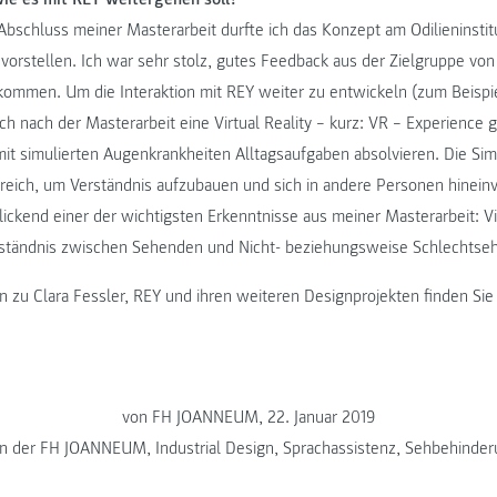
 Abschluss meiner Masterarbeit durfte ich das Konzept am Odilieninsti
 vorstellen. Ich war sehr stolz, gutes Feedback aus der Zielgruppe vo
mmen. Um die Interaktion mit REY weiter zu entwickeln (zum Beispie
ich nach der Masterarbeit eine Virtual Reality – kurz: VR – Experience 
t simulierten Augenkrankheiten Alltagsaufgaben absolvieren. Die Simu
freich, um Verständnis aufzubauen und sich in andere Personen hinein
blickend einer der wichtigsten Erkenntnisse aus meiner Masterarbeit: V
tändnis zwischen Sehenden und Nicht- beziehungsweise Schlechtseh
n zu Clara Fessler, REY und ihren weiteren Designprojekten finden Si
von FH JOANNEUM, 22. Januar 2019
 an der FH JOANNEUM
,
Industrial Design
,
Sprachassistenz
,
Sehbehinder