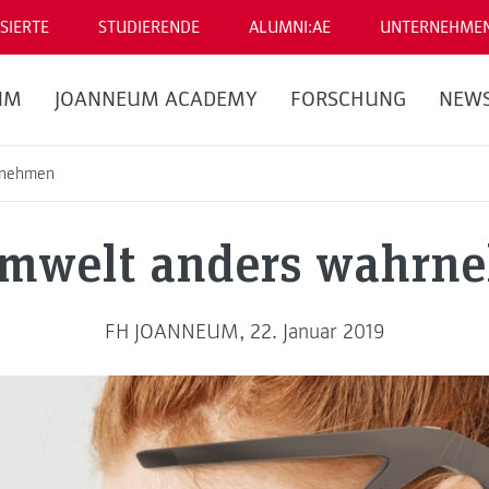
SIERTE
STUDIERENDE
ALUMNI:AE
UNTERNEHME
UM
JOANNEUM ACADEMY
FORSCHUNG
NEW
rnehmen
Umwelt anders wahrn
FH JOANNEUM, 22. Januar 2019