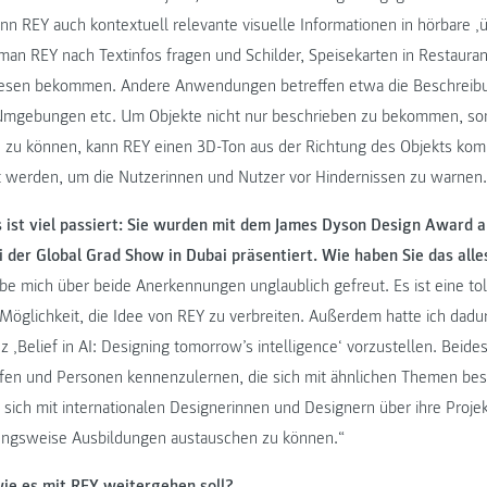
nn REY auch kontextuell relevante visuelle Informationen in hörbare ‚
man REY nach Textinfos fragen und Schilder, Speisekarten in Restauran
lesen bekommen. Andere Anwendungen betreffen etwa die Beschreibu
 Umgebungen etc. Um Objekte nicht nur beschrieben zu bekommen, so
n zu können, kann REY einen 3D-Ton aus der Richtung des Objekts ko
 werden, um die Nutzerinnen und Nutzer vor Hindernissen zu warnen.
s ist viel passiert: Sie wurden mit dem James Dyson Design Award 
i der Global Grad Show in Dubai präsentiert. Wie haben Sie das alle
abe mich über beide Anerkennungen unglaublich gefreut. Es ist eine to
 Möglichkeit, die Idee von REY zu verbreiten. Außerdem hatte ich dadur
 ‚Belief in AI: Designing tomorrow’s intelligence‘ vorzustellen. Beide
fen und Personen kennenzulernen, die sich mit ähnlichen Themen be
 sich mit internationalen Designerinnen und Designern über ihre Proje
ngsweise Ausbildungen austauschen zu können.“
wie es mit REY weitergehen soll?