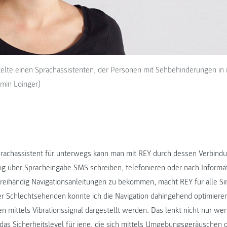
kelte einen Sprachassistenten, der Personen mit Sehbehinderungen in 
amin Loinger)
Sprachassistent für unterwegs kann man mit REY durch dessen Verbin
dig über Spracheingabe SMS schreiben, telefonieren oder nach Inform
 freihändig Navigationsanleitungen zu bekommen, macht REY für alle S
er Schlechtsehenden konnte ich die Navigation dahingehend optimiere
 mittels Vibrationssignal dargestellt werden. Das lenkt nicht nur we
das Sicherheitslevel für jene, die sich mittels Umgebungsgeräuschen o