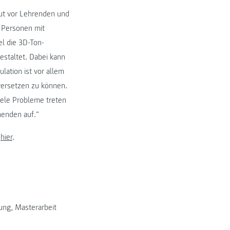
tut vor Lehrenden und
n Personen mit
l die 3D-Ton-
gestaltet. Dabei kann
lation ist vor allem
versetzen zu können.
iele Probleme treten
enden auf.“
e
hier
.
ung
,
Masterarbeit