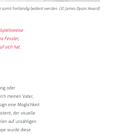
n somit freihändig bedient werden. (© James Dyson Award)
ispielsweise
a Fessler,
f sich hat.
ung oder
rch meinen Vater,
sign eine Möglichkeit
stent, der visuelle
elen auf unzähligen
uppe wurde diese