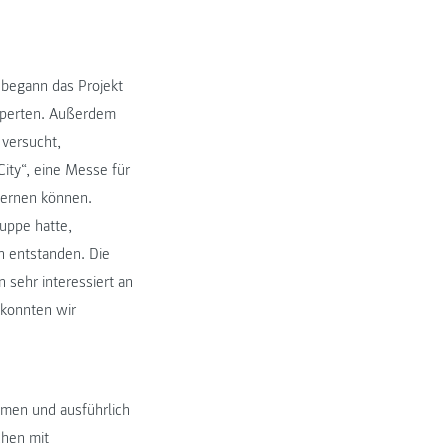
 begann das Projekt
Experten. Außerdem
versucht,
City“, eine Messe für
 lernen können.
ruppe hatte,
n entstanden. Die
 sehr interessiert an
 konnten wir
ommen und ausführlich
chen mit