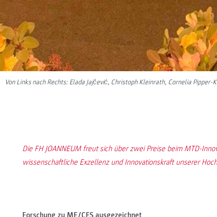
Von Links nach Rechts: Elada Jajčević, Christoph Kleinrath, Cornelia Pipper
Die FH JOANNEUM freut sich über zwei Preise beim MTD-Innova
wissenschaftliche Exzellenz und Innovationskraft unserer Hoc
Forschung zu ME/CFS ausgezeichnet