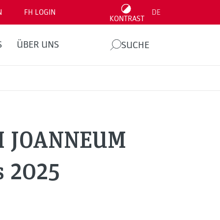
N
FH LOGIN
DE
KONTRAST
S
ÜBER UNS
SUCHE
FH JOANNEUM
s 2025