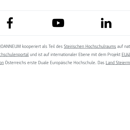
link to facebook
link to lin
link to youtube
JOANNEUM kooperiert als Teil des
Steirischen Hochschulraums
auf na
chschulenportal
und ist auf internationaler Ebene mit dem Projekt
EU4D
on
Österreichs erste Duale Europäische Hochschule. Das
Land Steierm