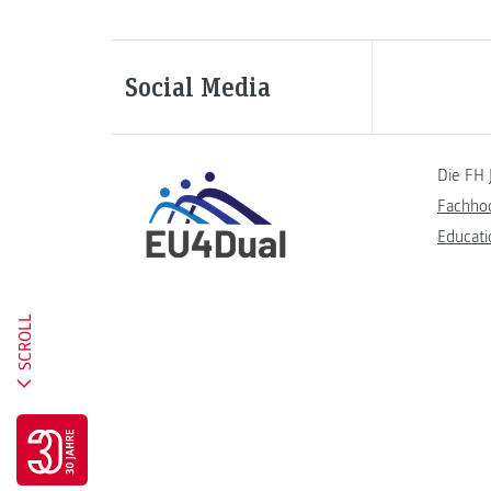
Social Media
Die FH 
Fachho
Educati
SCROLL
Go to 30 years FH JOANNEUM page