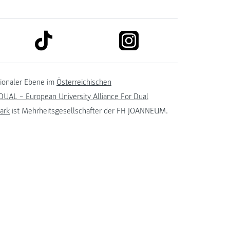
link to tiktok
link to instagram
kedin
tionaler Ebene im
Österreichischen
UAL – European University Alliance For Dual
ark
ist Mehrheitsgesellschafter der FH JOANNEUM.