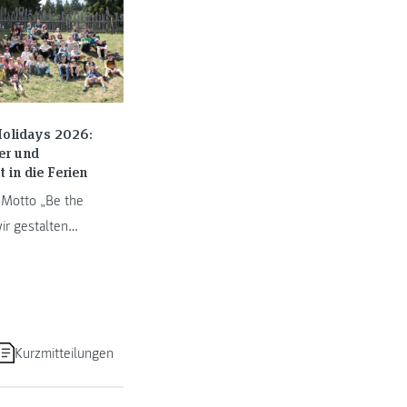
olidays 2026:
er und
t in die Ferien
Motto „Be the
ir gestalten
unft“ verbrachten
nder und
von 13. bis ...
Kurzmitteilungen