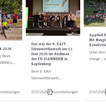
Applied H
Mit Neugi
Das war der 8. KAIT-
Kreativitä
k 2026
Ideenwettbewerb am 12.
Unter dem 
Juni 2026 im Audimax
ng Week
der FH JOANNEUM in
change – w
 JOANNEUM
Kapfenberg
unsere Zuk
n Graz und
Beim 8. KAIT-
rund 60 Ki
 Welt des
Ideenwettbewerb
Jugendliche 
n. ...
präsentierten insgesamt 19
Teams ihre Geschäftsideen.
zmitteilungen
27.07.2026
Kurzmitteilungen
21.07.2026