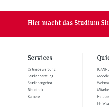
Hier macht das Studium Si
Services
Qui
Onlinebewerbung
JOANNE
Studienberatung
Moodle
Studienangebot
Webmai
Bibliothek
Mitarbe
Karriere
Helpde
FH Wis