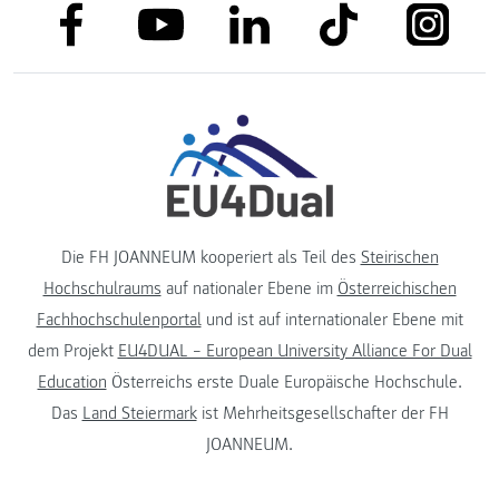
link to facebook
link to tiktok
link to
link to linkedin
link to youtube
Die FH JOANNEUM kooperiert als Teil des
Steirischen
Hochschulraums
auf nationaler Ebene im
Österreichischen
Fachhochschulenportal
und ist auf internationaler Ebene mit
dem Projekt
EU4DUAL – European University Alliance For Dual
Education
Österreichs erste Duale Europäische Hochschule.
Das
Land Steiermark
ist Mehrheitsgesellschafter der FH
JOANNEUM.