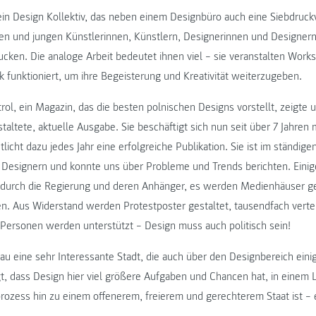
t ein Design Kollektiv, das neben einem Designbüro auch eine Siebdruck
en und jungen Künstlerinnen, Künstlern, Designerinnen und Designern
rucken. Die analoge Arbeit bedeutet ihnen viel – sie veranstalten Wor
k funktioniert, um ihre Begeisterung und Kreativität weiterzugeben.
ol, ein Magazin, das die besten polnischen Designs vorstellt, zeigte u
taltete, aktuelle Ausgabe. Sie beschäftigt sich nun seit über 7 Jahren
tlicht dazu jedes Jahr eine erfolgreiche Publikation. Sie ist im ständige
Designern und konnte uns über Probleme und Trends berichten. Einig
k durch die Regierung und deren Anhänger, es werden Medienhäuser g
. Aus Widerstand werden Protestposter gestaltet, tausendfach verteil
Personen werden unterstützt – Design muss auch politisch sein!
au eine sehr Interessante Stadt, die auch über den Designbereich einig
gt, dass Design hier viel größere Aufgaben und Chancen hat, in einem
ozess hin zu einem offenerem, freierem und gerechterem Staat ist – es