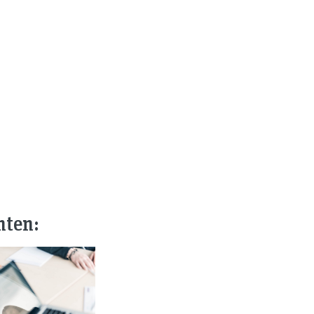
nten: