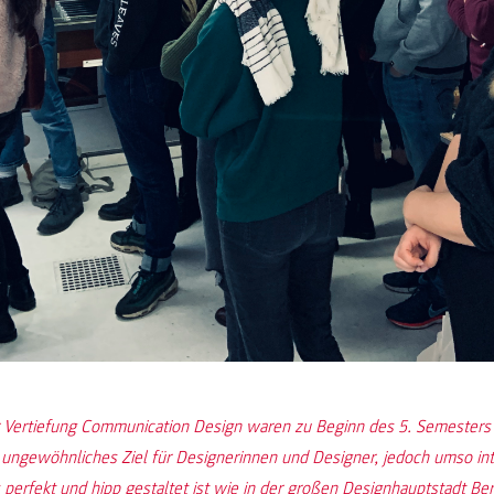
 Vertiefung Communication Design waren zu Beginn des 5. Semesters 
 ungewöhnliches Ziel für Designerinnen und Designer, jedoch umso int
 perfekt und hipp gestaltet ist wie in der großen Designhauptstadt Berl