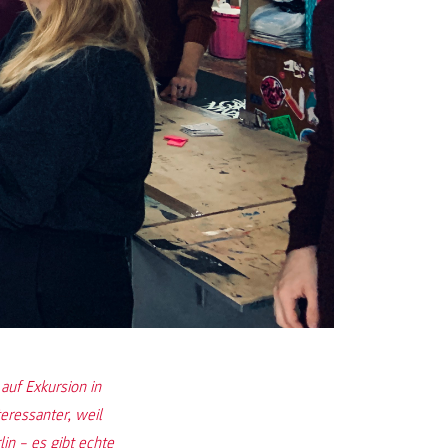
auf Exkursion in
eressanter, weil
in – es gibt echte