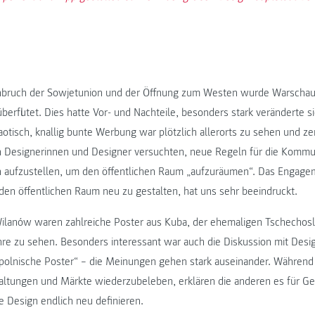
ruch der Sowjetunion und der Öffnung zum Westen wurde Warschau 
berflutet. Dies hatte Vor- und Nachteile, besonders stark veränderte s
otisch, knallig bunte Werbung war plötzlich allerorts zu sehen und zer
n Designerinnen und Designer versuchten, neue Regeln für die Kommu
aufzustellen, um den öffentlichen Raum „aufzuräumen“. Das Engag
en öffentlichen Raum neu zu gestalten, hat uns sehr beeindruckt.
lanów waren zahlreiche Poster aus Kuba, der ehemaligen Tschechos
hre zu sehen. Besonders interessant war auch die Diskussion mit Desi
polnische Poster“ – die Meinungen gehen stark auseinander. Während 
altungen und Märkte wiederzubeleben, erklären die anderen es für G
e Design endlich neu definieren.