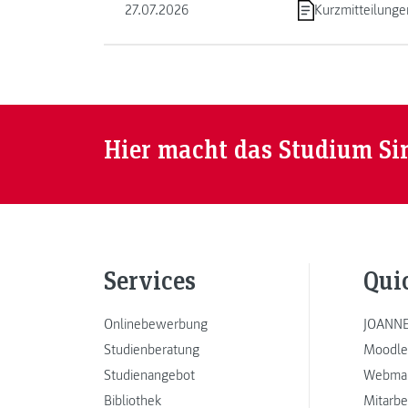
27.07.2026
Kurzmitteilunge
Hier macht das Studium Si
Services
Qui
Onlinebewerbung
JOANNE
Studienberatung
Moodle
Studienangebot
Webmai
Bibliothek
Mitarbe