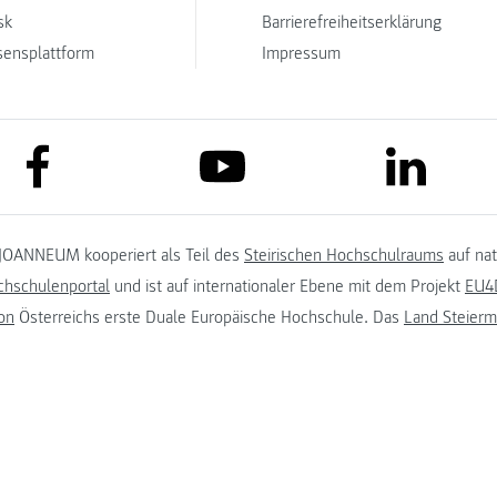
sk
Barrierefreiheitserklärung
sensplattform
Impressum
link to facebook
link to lin
link to youtube
JOANNEUM kooperiert als Teil des
Steirischen Hochschulraums
auf na
chschulenportal
und ist auf internationaler Ebene mit dem Projekt
EU4D
on
Österreichs erste Duale Europäische Hochschule. Das
Land Steierm