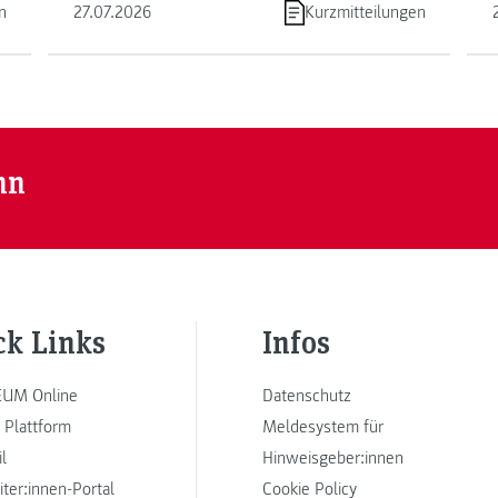
n
27.07.2026
Kurzmitteilungen
nn
ck Links
Infos
UM Online
Datenschutz
 Plattform
Meldesystem für
l
Hinweisgeber:innen
iter:innen-Portal
Cookie Policy