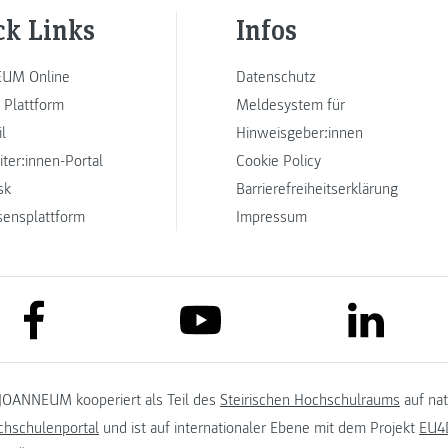
ck Links
Infos
UM Online
Datenschutz
 Plattform
Meldesystem für
l
Hinweisgeber:innen
iter:innen-Portal
Cookie Policy
sk
Barrierefreiheitserklärung
sensplattform
Impressum
link to facebook
link to lin
link to youtube
JOANNEUM kooperiert als Teil des
Steirischen Hochschulraums
auf na
chschulenportal
und ist auf internationaler Ebene mit dem Projekt
EU4D