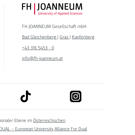
FH JOANNEUM Logo
FH JOANNEUM Gesellschaft mbH
Bad Gleichenberg
|
Graz
|
Kapfenberg
+43 316 5453 - 0
info@fh-joanneum.at
link to tiktok
link to instagram
kedin
tionaler Ebene im
Österreichischen
UAL – European University Alliance For Dual