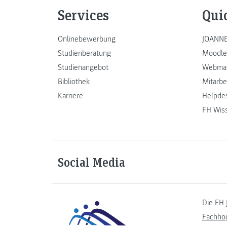
Services
Qui
Onlinebewerbung
JOANNE
Studienberatung
Moodle
Studienangebot
Webmai
Bibliothek
Mitarbe
Karriere
Helpde
FH Wis
Social Media
Die FH 
Fachho